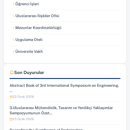
Öğrenci İşleri
(yeni sekmede açılır)
Uluslararası İlişkiler Ofisi
(yeni sekmede açılır)
Mezunlar Koordinatörlüğü
(yeni sekmede açılır)
Uygulama Oteli
(yeni sekmede açılır)
Üniversite Vakfı
(yeni sekmede açılır)
Son Duyurular
Abstract Book of 3rd International Symposium on Engineering,
…
23 Ocak 2026
3.Uluslararası Mühendislik, Tasarım ve Yenilikçi Yaklaşımlar
Sempozyumunun Özet…
23 Ocak 2026