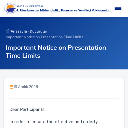
İçeriğe
(YENI SEKMEDE AÇILIR)
SİNOP ÜNİVERSİTESİ
atla
4. Uluslararası Mühendislik, Tasarım ve Yenilikçi Yaklaşımlar Sempozyumu
Anasayfa
Duyurular
Important Notice on Presentation Time Limits
Important Notice on Presentation
Time Limits
19 Aralık 2025
Dear Participants,
In order to ensure the effective and orderly