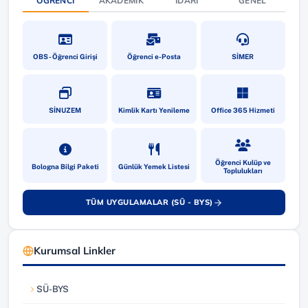
ÖĞRENCI
AKADEMIK
İDARI
GENEL
(yeni sekmede açılır)
(yeni sekmede açılır)
(yeni sekmede a
OBS - Öğrenci Girişi
Öğrenci e-Posta
SİMER
(yeni sekmede açılır)
(yeni sekmede açılır)
(yeni sekmede a
SİNUZEM
Kimlik Kartı Yenileme
Office 365 Hizmeti
(yeni sekmede açılır)
(yeni sekmede açılır)
(yeni sekmede a
Öğrenci Kulüp ve
Bologna Bilgi Paketi
Günlük Yemek Listesi
Toplulukları
TÜM UYGULAMALAR (SÜ - BYS)
(yeni sekmede açılır)
Kurumsal Linkler
SÜ-BYS
(yeni sekmede açılır)